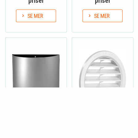
priser
priser
SE MER
SE MER
Art.nr.:
8158-4
Art.nr.:
8909-6