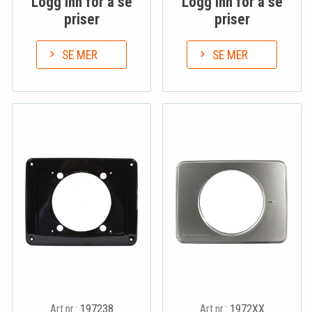
Logg inn for å se
Logg inn for å se
priser
priser
SE MER
SE MER
Art.nr.:
197238
Art.nr.:
1972XX