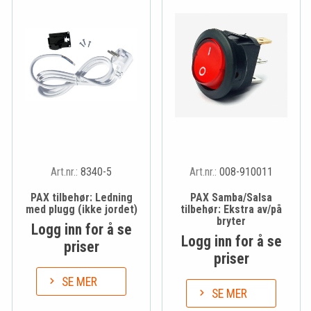
Art.nr.:
8340-5
Art.nr.:
008-910011
PAX tilbehør: Ledning
PAX Samba/Salsa
med plugg (ikke jordet)
tilbehør: Ekstra av/på
bryter
Logg inn for å se
Logg inn for å se
priser
priser
SE MER
SE MER