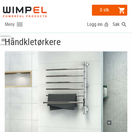
0 stk.
Logg inn
Søk
Håndkletørkere