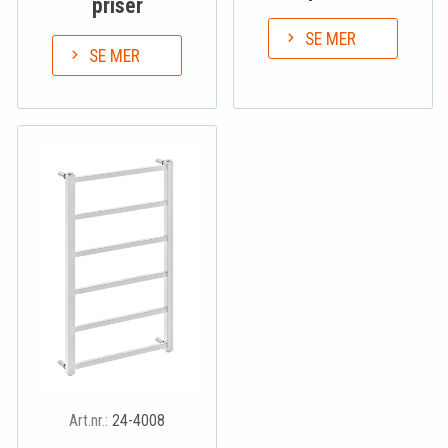
priser
SE MER
SE MER
Art.nr.:
24-4008