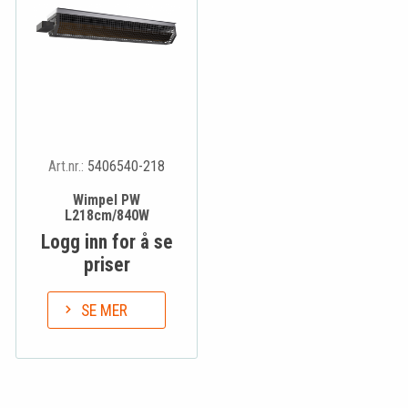
Art.nr.:
5406540-218
Wimpel PW
L218cm/840W
Logg inn for å se
priser
SE MER