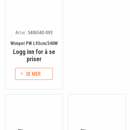
Art.nr.:
5406540-093
Wimpel PW L93cm/340W
Logg inn for å se
priser
SE MER