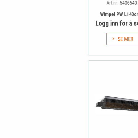
Art.nr.:
5406540
Wimpel PW L143c
Logg inn for å s
SE MER