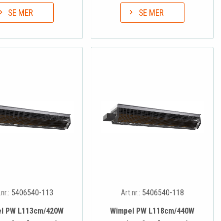
SE MER
SE MER
.nr.:
5406540-113
Art.nr.:
5406540-118
l PW L113cm/420W
Wimpel PW L118cm/440W