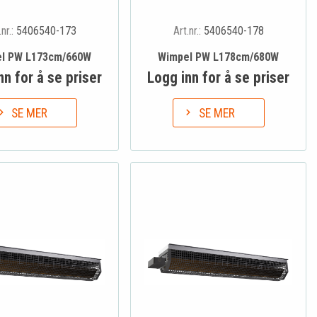
.nr.:
5406540-173
Art.nr.:
5406540-178
l PW L173cm/660W
Wimpel PW L178cm/680W
nn for å se priser
Logg inn for å se priser
SE MER
SE MER