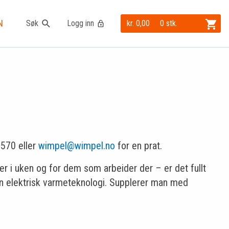
N
Søk
Logg inn
kr. 0,00
0 stk.
7570 eller
wimpel@wimpel.no
for en prat.
r i uken og for dem som arbeider der – er det fullt
en elektrisk varmeteknologi. Supplerer man med