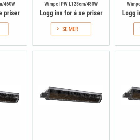
m/460W
Wimpel PW L128cm/480W
Wimpe
e priser
Logg inn for å se priser
Logg i
SE MER