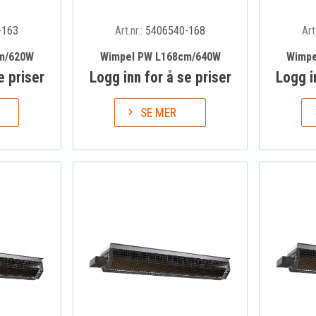
-163
Art.nr.:
5406540-168
Art
m/620W
Wimpel PW L168cm/640W
Wimpe
e priser
Logg inn for å se priser
Logg i
SE MER