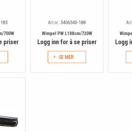
-183
Art.nr.:
5406540-188
Art
m/700W
Wimpel PW L188cm/720W
Wimpe
e priser
Logg inn for å se priser
Logg i
SE MER