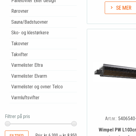
Panelovner Eker design
SE MER
Rørovner
Sauna/Badstuovner
Sko- og klestørkere
Takovner
Takvifter
Varmelister Eltra
Varmelister Elvarm
Varmelister og ovner Telco
Varmluftsvifter
Filtrer på pris
Art.nr.:
5406540
Wimpel PW L103c
Pris:
kr. 6.300
—
kr. 8.950