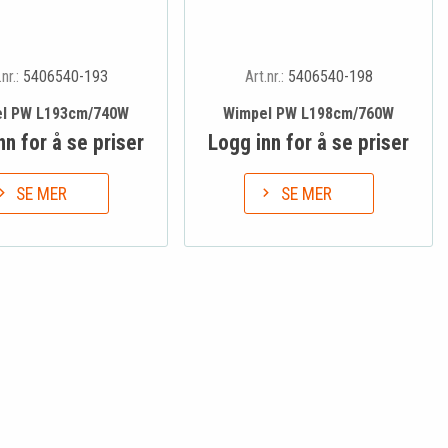
.nr.:
5406540-193
Art.nr.:
5406540-198
l PW L193cm/740W
Wimpel PW L198cm/760W
nn for å se priser
Logg inn for å se priser
SE MER
SE MER