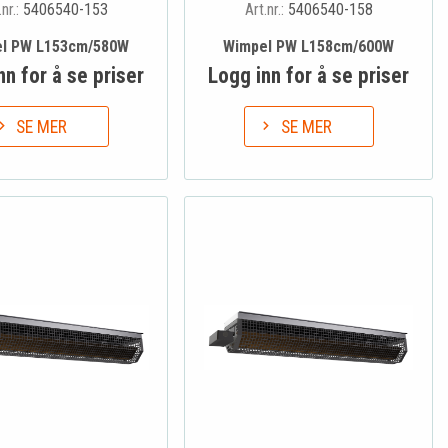
.nr.:
5406540-153
Art.nr.:
5406540-158
l PW L153cm/580W
Wimpel PW L158cm/600W
nn for å se priser
Logg inn for å se priser
SE MER
SE MER