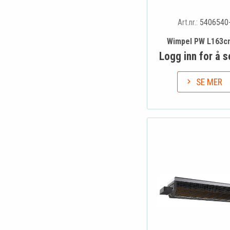
Art.nr.:
5406540
Wimpel PW L163c
Logg inn for å s
SE MER