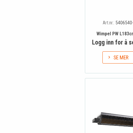
Art.nr.:
5406540
Wimpel PW L183c
Logg inn for å s
SE MER