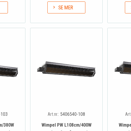
SE MER
-103
Art.nr.:
5406540-108
Art
m/380W
Wimpel PW L108cm/400W
Wimpe