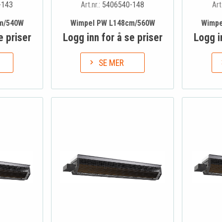
-143
Art.nr.:
5406540-148
Art
m/540W
Wimpel PW L148cm/560W
Wimpe
e priser
Logg inn for å se priser
Logg i
SE MER