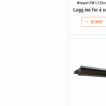
Wimpel PW L123c
Logg inn for å s
SE MER