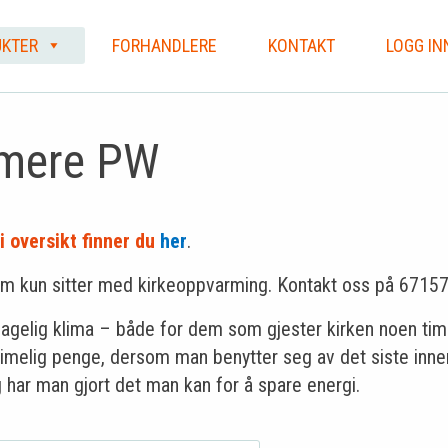
KTER
FORHANDLERE
KONTAKT
LOGG IN
mere PW
 oversikt finner du
her
.
som kun sitter med kirkeoppvarming. Kontakt oss på 6715
agelig klima – både for dem som gjester kirken noen time
 rimelig penge, dersom man benytter seg av det siste inn
har man gjort det man kan for å spare energi.