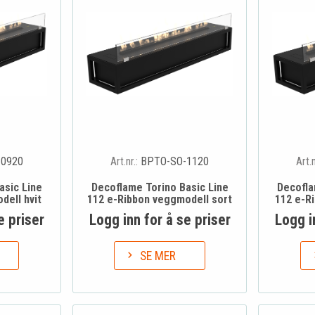
-0920
Art.nr.:
BPTO-SO-1120
Art.
asic Line
Decoflame Torino Basic Line
Decofla
dell hvit
112 e-Ribbon veggmodell sort
112 e-R
e priser
Logg inn for å se priser
Logg i
SE MER