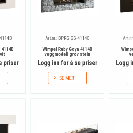
4114B
Art.nr.:
BPRG-GS-4114B
Art.nr
a 4114B
Wimpel Ruby Goya 4114B
Wimpe
vit
veggmodell grov stein
v
e priser
Logg inn for å se priser
Logg i
SE MER