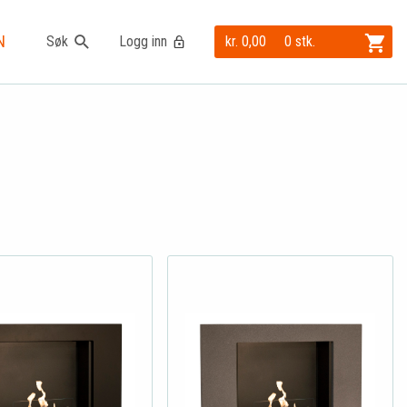
N
Søk
Logg inn
kr. 0,00
0 stk.