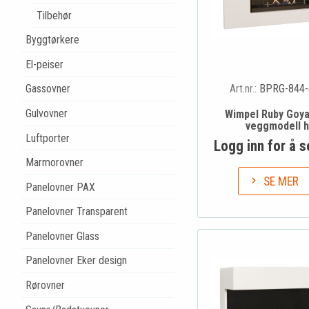
Tilbehør
Byggtørkere
El-peiser
Art.nr.:
BPRG-844-
Gassovner
Gulvovner
Wimpel Ruby Goy
veggmodell h
Luftporter
Logg inn for å s
Marmorovner
SE MER
Panelovner PAX
Panelovner Transparent
Panelovner Glass
Panelovner Eker design
Rørovner