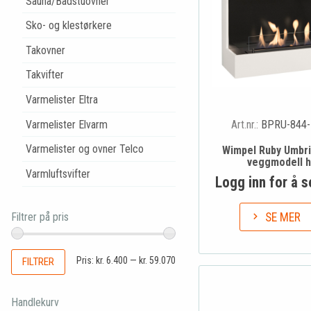
Sauna/Badstuovner
Sko- og klestørkere
Takovner
Takvifter
Varmelister Eltra
Varmelister Elvarm
Art.nr.:
BPRU-844-
Varmelister og ovner Telco
Wimpel Ruby Umbri
veggmodell h
Varmluftsvifter
Logg inn for å s
Filtrer på pris
SE MER
Pris:
kr. 6.400
—
kr. 59.070
FILTRER
Handlekurv