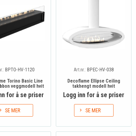
nr.:
BPTO-HV-1120
Art.nr.:
BPEC-HV-038
me Torino Basic Line
Decoflame Ellipse Ceiling
ibbon veggmodell hvit
takhengt modell hvit
nn for å se priser
Logg inn for å se priser
SE MER
SE MER