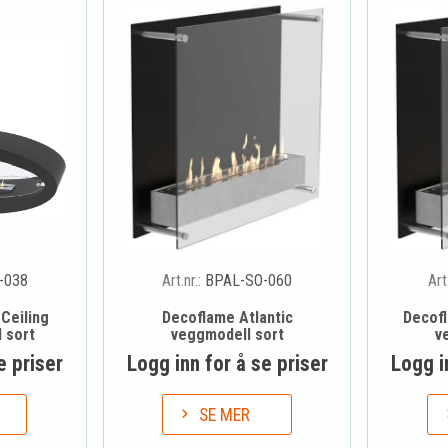
-038
Art.nr.:
BPAL-SO-060
Art
 Ceiling
Decoflame Atlantic
Decofl
 sort
veggmodell sort
v
e priser
Logg inn for å se priser
Logg i
SE MER