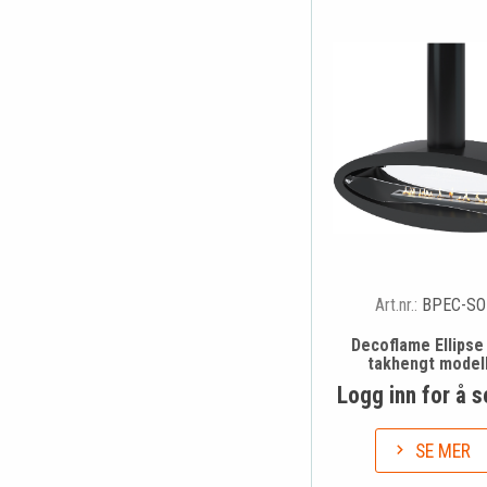
Art.nr.:
BPEC-SO
Decoflame Ellipse
takhengt modell
Logg inn for å s
SE MER