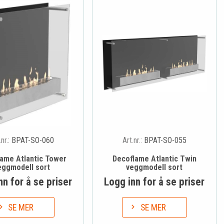
.nr.:
BPAT-SO-060
Art.nr.:
BPAT-SO-055
ame Atlantic Tower
Decoflame Atlantic Twin
eggmodell sort
veggmodell sort
nn for å se priser
Logg inn for å se priser
SE MER
SE MER