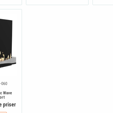
-060
ic Wave
ort
e priser