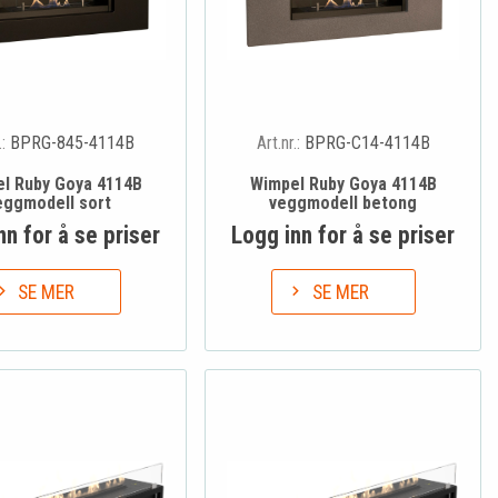
.:
BPRG-845-4114B
Art.nr.:
BPRG-C14-4114B
l Ruby Goya 4114B
Wimpel Ruby Goya 4114B
eggmodell sort
veggmodell betong
nn for å se priser
Logg inn for å se priser
SE MER
SE MER