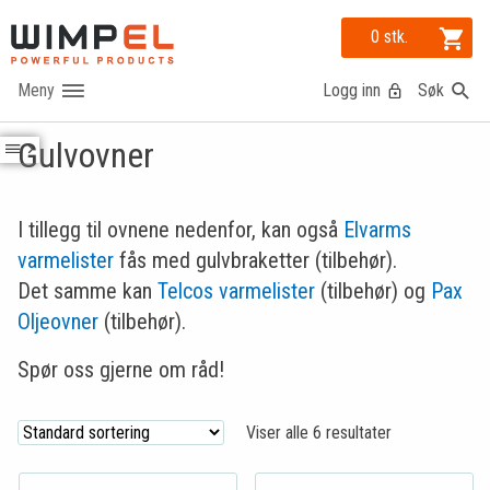
0 stk.
Logg inn
Søk
Gulvovner
I tillegg til ovnene nedenfor, kan også
Elvarms
varmelister
fås med gulvbraketter (tilbehør).
Det samme kan
Telcos varmelister
(tilbehør) og
Pax
Oljeovner
(tilbehør).
Spør oss gjerne om råd!
Viser alle 6 resultater