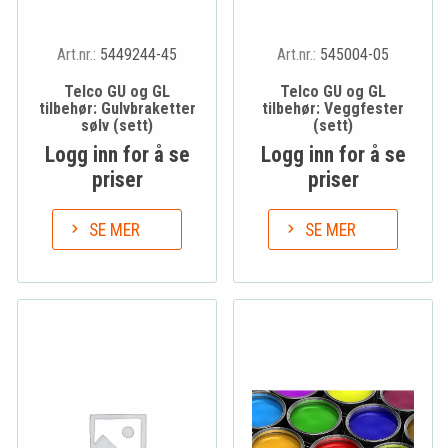
Art.nr.:
5449244-45
Art.nr.:
545004-05
Telco GU og GL
Telco GU og GL
tilbehør: Gulvbraketter
tilbehør: Veggfester
sølv (sett)
(sett)
Logg inn for å se
Logg inn for å se
priser
priser
SE MER
SE MER