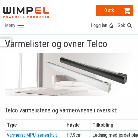
0 stk.
Logg inn
Søk
Varmelister og ovner Telco
Telco varmelistene og varmeovnene i oversikt:
Type
Høyde
Tilkobling
Varmelist MPU-serien hvit
H7,9cm
Ledning med jordet plu