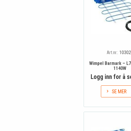
Art.nr.:
10302
Wimpel Barmark – L7
1140W
Logg inn for å s
SE MER