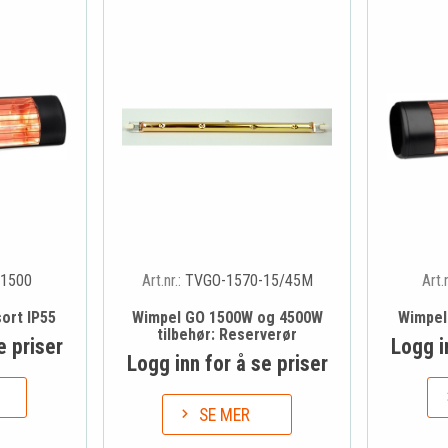
1500
Art.nr.:
TVGO-1570-15/45M
Art.
ort IP55
Wimpel GO 1500W og 4500W
Wimpel
tilbehør: Reserverør
e priser
Logg i
Logg inn for å se priser
SE MER