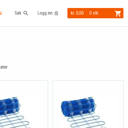
N
Søk
Logg inn
kr. 0,00
0 stk.
tater