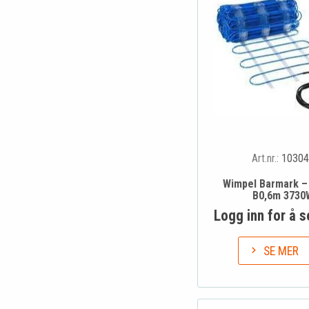
Art.nr.:
10304
Wimpel Barmark – 
B0,6m 3730
Logg inn for å s
SE MER