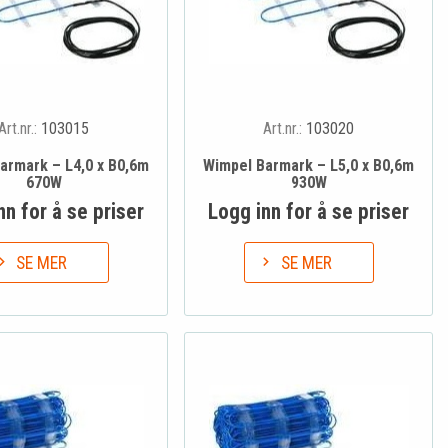
Art.nr.:
103015
Art.nr.:
103020
armark – L4,0 x B0,6m
Wimpel Barmark – L5,0 x B0,6m
670W
930W
nn for å se priser
Logg inn for å se priser
SE MER
SE MER