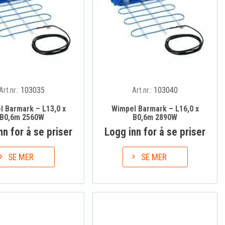
Art.nr.:
103035
Art.nr.:
103040
l Barmark – L13,0 x
Wimpel Barmark – L16,0 x
B0,6m 2560W
B0,6m 2890W
nn for å se priser
Logg inn for å se priser
SE MER
SE MER