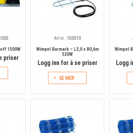
1500
Art.nr.:
103010
roff 1500W
Wimpel Barmark – L3,0 x B0,6m
Wimpel B
520W
e priser
Logg inn for å se priser
Logg i
SE MER