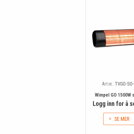
Art.nr.:
TVGO-SO-
Wimpel GO 1500W s
Logg inn for å s
SE MER