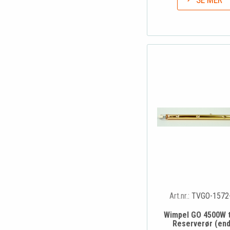
SE MER
Art.nr.:
TVGO-1572
Wimpel GO 4500W t
Reserverør (end