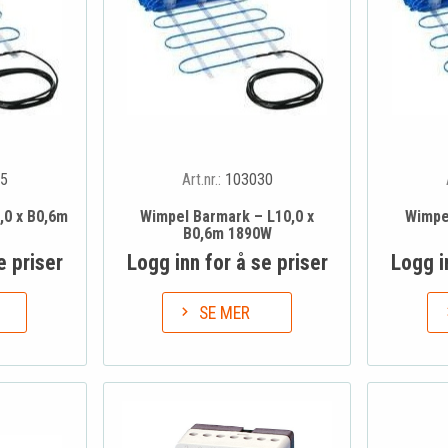
5
Art.nr.:
103030
,0 x B0,6m
Wimpel Barmark – L10,0 x
Wimpe
B0,6m 1890W
e priser
Logg inn for å se priser
Logg i
SE MER