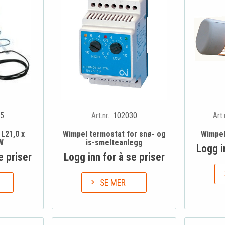
5
Art.nr.:
102030
Art.
L21,0 x
Wimpel termostat for snø- og
Wimpel
W
is-smelteanlegg
Logg i
e priser
Logg inn for å se priser
SE MER