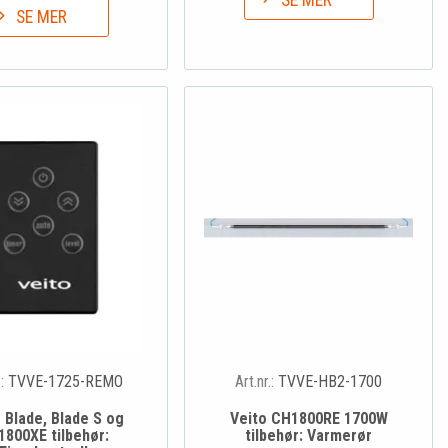
SE MER
SE MER
.:
TVVE-1725-REMO
Art.nr.:
TVVE-HB2-1700
 Blade, Blade S og
Veito CH1800RE 1700W
1800XE tilbehør:
tilbehør: Varmerør