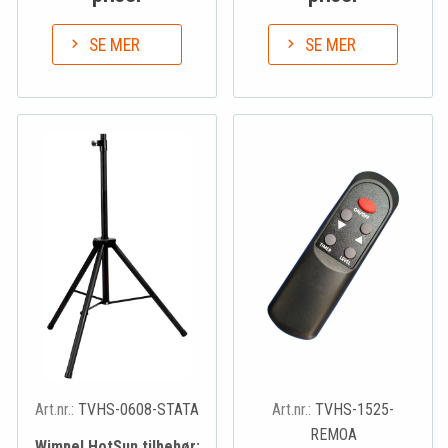
SE MER
SE MER
Art.nr.:
TVHS-0608-STATA
Art.nr.:
TVHS-1525-
REMOA
Wimpel HotSun tilbehør: