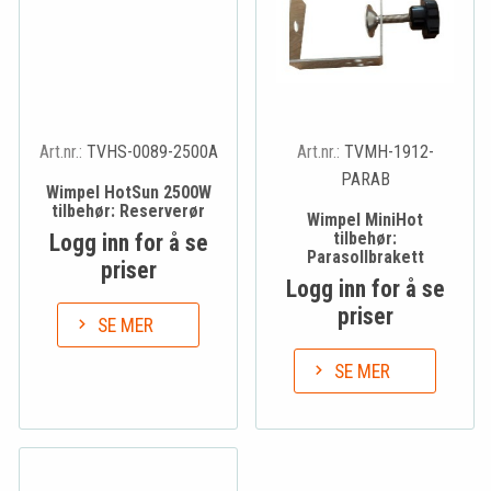
Art.nr.:
TVHS-0089-2500A
Art.nr.:
TVMH-1912-
PARAB
Wimpel HotSun 2500W
tilbehør: Reserverør
Wimpel MiniHot
tilbehør:
Logg inn for å se
Parasollbrakett
priser
Logg inn for å se
priser
SE MER
SE MER