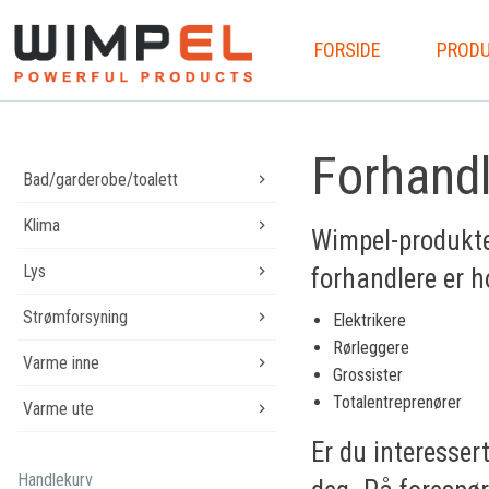
FORSIDE
PRODU
Forhand
Bad/garderobe/toalett
Klima
Wimpel-produkter
Lys
forhandlere er h
Strømforsyning
Elektrikere
Rørleggere
Varme inne
Grossister
Totalentreprenører
Varme ute
Er du interesser
Handlekurv