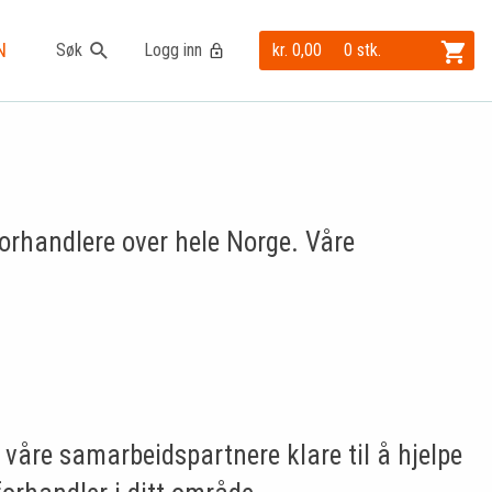
N
Søk
Logg inn
kr. 0,00
0 stk.
forhandlere over hele Norge. Våre
r våre samarbeidspartnere klare til å hjelpe