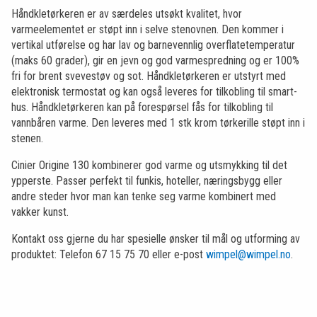
Håndkletørkeren er av særdeles utsøkt kvalitet, hvor
varmeelementet er støpt inn i selve stenovnen. Den kommer i
vertikal utførelse og har lav og barnevennlig overflatetemperatur
(maks 60 grader), gir en jevn og god varmespredning og er 100%
fri for brent svevestøv og sot. Håndkletørkeren er utstyrt med
elektronisk termostat og kan også leveres for tilkobling til smart-
hus. Håndkletørkeren kan på forespørsel fås for tilkobling til
vannbåren varme. Den leveres med 1 stk krom tørkerille støpt inn i
stenen.
Cinier Origine 130 kombinerer god varme og utsmykking til det
ypperste. Passer perfekt til funkis, hoteller, næringsbygg eller
andre steder hvor man kan tenke seg varme kombinert med
vakker kunst.
Kontakt oss gjerne du har spesielle ønsker til mål og utforming av
produktet: Telefon 67 15 75 70 eller e-post
wimpel@wimpel.no
.