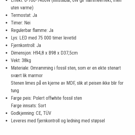
Effekt: 0-700-1400W (innstillbar, 0W gir flammeeffekt, men
uten varme)
Termostat: Ja
Timer: Nei
Regulerbar flamme: Ja
Lys: LED med 75 000 timer levetid
Fjernkontroll: Ja
Dimensjon: H94,8 x B98 x D37,5cm
Vekt: 38kg
Materiale: Omramming i fossil sten, som er en ekte stenart
svært lik marmor
Stenen limes på en kjerne av MDF, slik at peisen ikke blir for
tung
Farge peis: Polert offwhite fossil sten
Farge innsats: Sort
Godkjenning: CE, TÜV
Leveres med fjernkontroll og ledning med støpsel