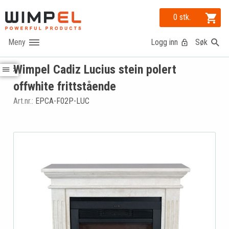
0 stk.
Logg inn
Søk
Wimpel Cadiz Lucius stein polert
offwhite frittstående
Art.nr.:
EPCA-F02P-LUC