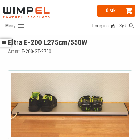
0 stk.
Logg inn
Søk
Eltra E-200 L275cm/550W
Art.nr.:
E-200-ST-2750