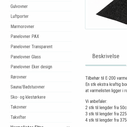
Gulvovner
Luftporter
Marmorovner
Panelovner PAX
Panelovner Transparent
Beskrivelse
Panelovner Glass
Panelovner Eker design
Rørovner
Tilbehør til E-200 varm
En stk ekstra kraftig bo
Sauna/Badstuovner
at varmelisten ligger i 
Sko- og klestørkere
Vi anbefaler:
Takovner
2 stk til lengder fra 5
3 stk til lengder fra 2
Takvifter
4 stk til lengder fra 3