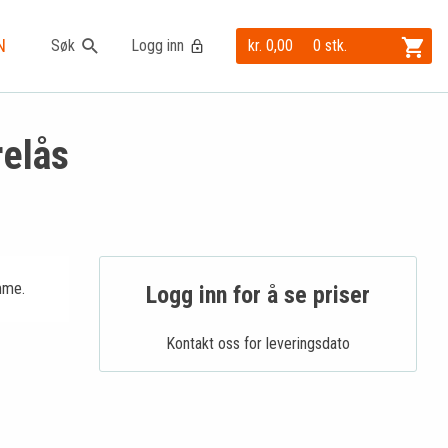
N
Søk
Logg inn
kr. 0,00
0 stk.
relås
mme.
Logg inn for å se priser
Kontakt oss for leveringsdato