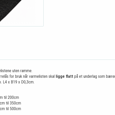
elistene uten ramme.
rrelås for bruk når varmelisten skal
ligge flatt
på et underlag som bærer 
ro. L4 x B19 x D0,3cm.
0cm til 200cm
25cm til 350cm
75cm til 500cm