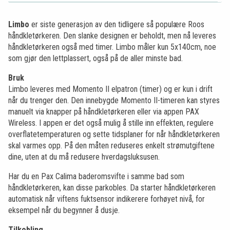
Limbo
er siste generasjon av den tidligere så populære Roos
håndkletørkeren. Den slanke designen er beholdt, men nå leveres
håndkletørkeren også med timer. Limbo måler kun 5x140cm, noe
som gjør den lettplassert, også på de aller minste bad.
Bruk
Limbo leveres med Momento II elpatron (timer) og er kun i drift
når du trenger den. Den innebygde Momento II-timeren kan styres
manuelt via knapper på håndkletørkeren eller via appen PAX
Wireless. I appen er det også mulig å stille inn effekten, regulere
overflatetemperaturen og sette tidsplaner for når håndkletørkeren
skal varmes opp. På den måten reduseres enkelt strømutgiftene
dine, uten at du må redusere hverdagsluksusen.
Har du en Pax Calima baderomsvifte i samme bad som
håndkletørkeren, kan disse parkobles. Da starter håndkletørkeren
automatisk når viftens fuktsensor indikerere forhøyet nivå, for
eksempel når du begynner å dusje.
Tilkobling