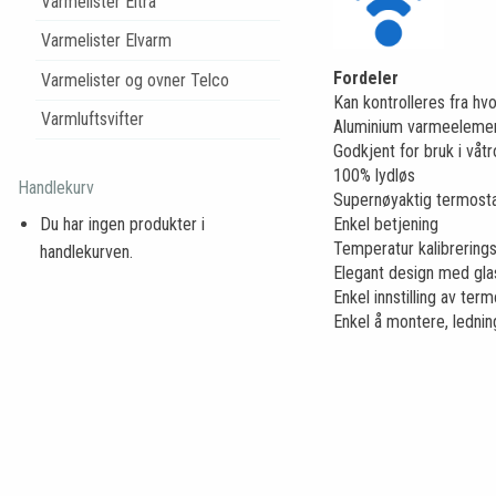
Varmelister Eltra
Varmelister Elvarm
Fordeler
Varmelister og ovner Telco
Kan kontrolleres fra hvo
Varmluftsvifter
Aluminium varmeelement
Godkjent for bruk i våt
100% lydløs
Handlekurv
Supernøyaktig termostat,
Enkel betjening
Du har ingen produkter i
Temperatur kalibrering
handlekurven.
Elegant design med gla
Enkel innstilling av te
Enkel å montere, ledni