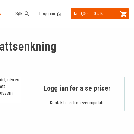
N
Søk
Logg inn
kr. 0,00
0 stk.
nattsenkning
ul, styres
att
Logg inn for å se priser
ngsvern.
Kontakt oss for leveringsdato