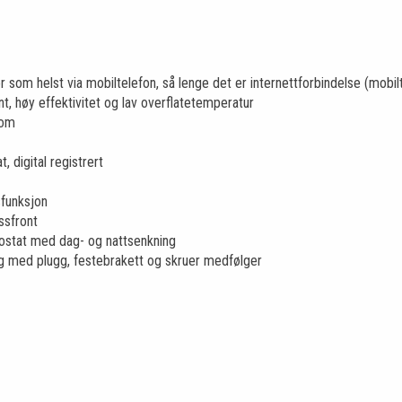
r som helst via mobiltelefon, så lenge det er internettforbindelse (mobilt 
, høy effektivitet og lav overflatetemperatur
rom
 digital registrert
sfunksjon
ssfront
rmostat med dag- og nattsenkning
ng med plugg, festebrakett og skruer medfølger