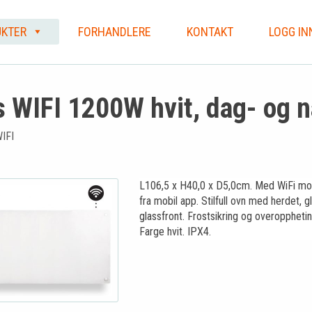
KTER
FORHANDLERE
KONTAKT
LOGG IN
s WIFI 1200W hvit, dag- og 
IFI
L106,5 x H40,0 x D5,0cm. Med WiFi mod
fra mobil app. Stilfull ovn med herdet, gl
glassfront. Frostsikring og overoppheti
Farge hvit. IPX4.