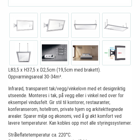
L83,5 x H37,5 x D2,5cm (19,5cm med brakett).
Oppvarmingsareal 30-34m².
Infrarød, transparent tak/vegg/vinkelovn med et designriktig
utseende. Monteres i tak, på vegg eller i vinkel ned over for
eksempel vindusfelt. Gir stil til kontorer, restauranter,
konferanserom, hotellrom, private hjem og arkitekttegnede
arealer. Sparer miljø og økonomi, ved å gi økt komfort ved
lavere temperaturer. Kan kobles opp mot alle styringssystemer.
Stråleflatetemperatur ca. 220°C.