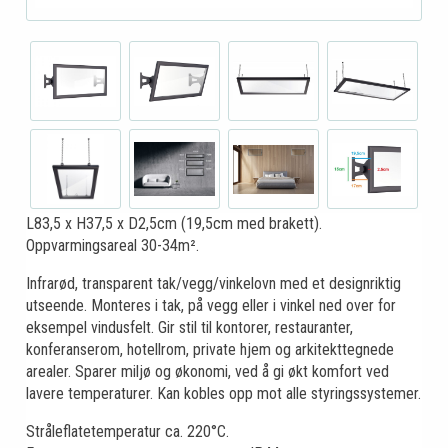
L83,5 x H37,5 x D2,5cm (19,5cm med brakett).
Oppvarmingsareal 30-34m².
Infrarød, transparent tak/vegg/vinkelovn med et designriktig
utseende. Monteres i tak, på vegg eller i vinkel ned over for
eksempel vindusfelt. Gir stil til kontorer, restauranter,
konferanserom, hotellrom, private hjem og arkitekttegnede
arealer. Sparer miljø og økonomi, ved å gi økt komfort ved
lavere temperaturer. Kan kobles opp mot alle styringssystemer.
Stråleflatetemperatur ca. 220°C.