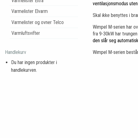
Varmelister Eltra
ventilasjonsmodus uten
Varmelister Elvarm
Skal ikke benyttes i br
Varmelister og ovner Telco
Wimpel M-serien har ove
Varmluftsvifter
fra 9-30kW har tvungen 
den slår seg automatisk
Wimpel M-serien består 
Handlekurv
Du har ingen produkter i
handlekurven.