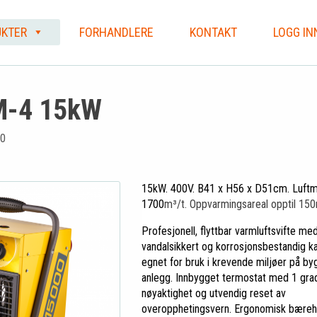
KTER
FORHANDLERE
KONTAKT
LOGG IN
M-4 15kW
0
15kW. 400V. B41 x H56 x D51cm. Luft
1700
m³/t. Oppvarmingsareal opptil 150
Profesjonell, flyttbar varmluftsvifte me
vandalsikkert og korrosjonsbestandig ka
egnet for bruk i krevende miljøer på by
anlegg. Innbygget termostat med 1 gra
nøyaktighet og utvendig reset av
overopphetingsvern. Ergonomisk bæreh