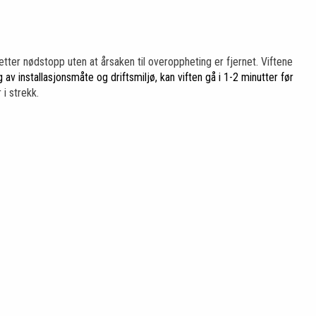
tter nødstopp uten at årsaken til overoppheting er fjernet. Viftene
g av installasjonsmåte og driftsmiljø, kan viften gå i 1-2 minutter før
 i strekk.