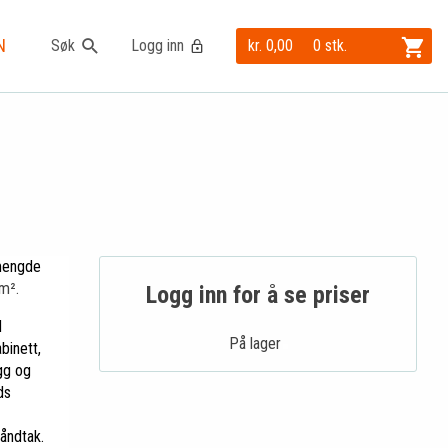
N
Søk
Logg inn
kr. 0,00
0 stk.
mengde
m².
Logg inn for å se priser
d
På lager .
binett,
gg og
ds
åndtak.