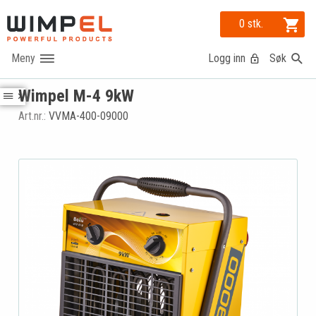
0 stk.
Logg inn
Søk
Wimpel M-4 9kW
Art.nr.:
VVMA-400-09000