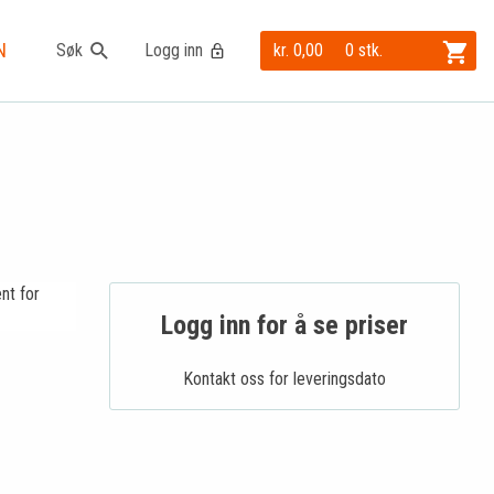
N
Søk
Logg inn
kr. 0,00
0 stk.
nt for
Logg inn for å se priser
Kontakt oss for leveringsdato