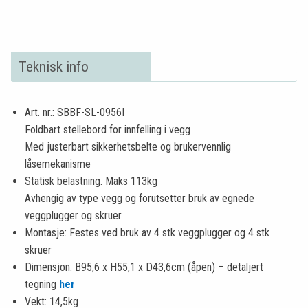
Teknisk info
Art. nr.: SBBF-SL-0956I
Foldbart stellebord for innfelling i vegg
Med justerbart sikkerhetsbelte og brukervennlig
låsemekanisme
Statisk belastning. Maks 113kg
Avhengig av type vegg og forutsetter bruk av egnede
veggplugger og skruer
Montasje: Festes ved bruk av 4 stk veggplugger og 4 stk
skruer
Dimensjon: B95,6 x H55,1 x D43,6cm (åpen) – detaljert
tegning
her
Vekt: 14,5kg