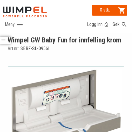
0 stk.
Logg inn
Søk
Wimpel GW Baby Fun for innfelling krom
Art.nr.:
SBBF-SL-0956I