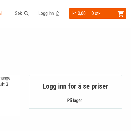
N
Søk
Logg inn
kr. 0,00
0 stk.
 mange
uft 3
Logg inn for å se priser
På lager .