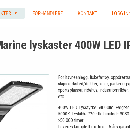
KTER
FORHANDLERE
KONTAKT
LOGG IN
arine lyskaster 400W LED I
For havneanlegg, fiskefartøy, oppdretts
skipsverksted/dokker, veier, parkeringsp
sportsplasser, ridehus, industriområder,
etc.
400W LED. Lysstyrke 54000lm. Farget
5000K. Lyskilde 720 stk Lumileds 3030.
>50 000 timer.
Leveres komplett m/driver. 5 års garant