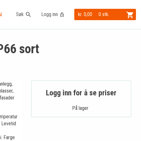
N
Søk
Logg inn
kr. 0,00
0 stk.
P66 sort
anlegg,
lasser,
Logg inn for å se priser
 fasader
På lager .
emperatur
 Levetid
i. Farge