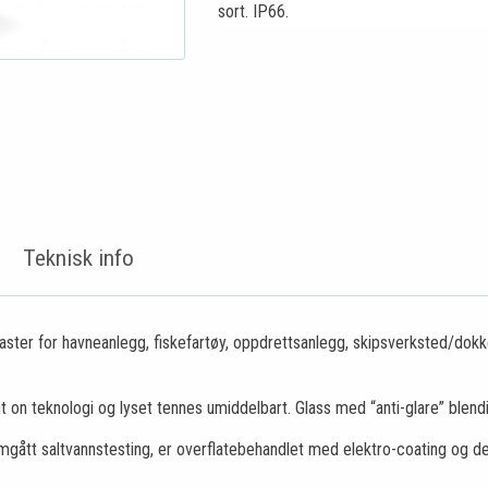
sort. IP66.
Teknisk info
aster for havneanlegg, fiskefartøy, oppdrettsanlegg, skipsverksted/dokker
t on teknologi og lyset tennes umiddelbart. Glass med “anti-glare” blendi
gått saltvannstesting, er overflatebehandlet med elektro-coating og de