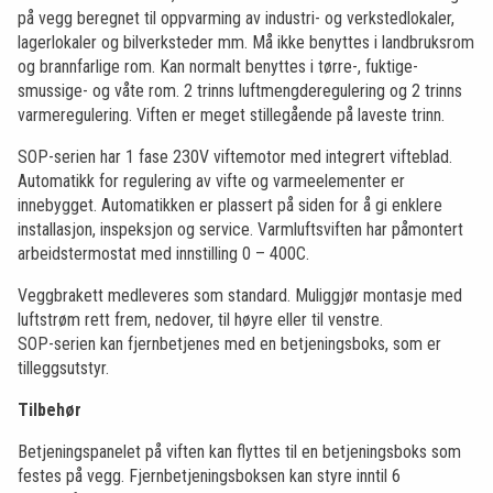
på vegg beregnet til oppvarming av industri- og verkstedlokaler,
lagerlokaler og bilverksteder mm. Må ikke benyttes i landbruksrom
og brannfarlige rom. Kan normalt benyttes i tørre-, fuktige-
smussige- og våte rom. 2 trinns luftmengderegulering og 2 trinns
varmeregulering. Viften er meget stillegående på laveste trinn.
SOP-serien har 1 fase 230V viftemotor med integrert vifteblad.
Automatikk for regulering av vifte og varmeelementer er
innebygget. Automatikken er plassert på siden for å gi enklere
installasjon, inspeksjon og service. Varmluftsviften har påmontert
arbeidstermostat med innstilling 0 – 400C.
Veggbrakett medleveres som standard. Muliggjør montasje med
luftstrøm rett frem, nedover, til høyre eller til venstre.
SOP-serien kan fjernbetjenes med en betjeningsboks, som er
tilleggsutstyr.
Tilbehør
Betjeningspanelet på viften kan flyttes til en betjeningsboks som
festes på vegg. Fjernbetjeningsboksen kan styre inntil 6