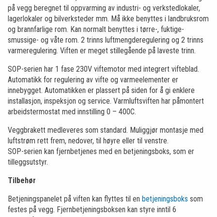
på vegg beregnet til oppvarming av industri- og verkstedlokaler,
lagerlokaler og bilverksteder mm. Må ikke benyttes i landbruksrom
og brannfarlige rom. Kan normalt benyttes i tørre-, fuktige-
smussige- og våte rom. 2 trinns luftmengderegulering og 2 trinns
varmeregulering. Viften er meget stillegående på laveste trinn.
SOP-serien har 1 fase 230V viftemotor med integrert vifteblad.
Automatikk for regulering av vifte og varmeelementer er
innebygget. Automatikken er plassert på siden for å gi enklere
installasjon, inspeksjon og service. Varmluftsviften har påmontert
arbeidstermostat med innstilling 0 – 400C.
Veggbrakett medleveres som standard. Muliggjør montasje med
luftstrøm rett frem, nedover, til høyre eller til venstre.
SOP-serien kan fjernbetjenes med en betjeningsboks, som er
tilleggsutstyr.
Tilbehør
Betjeningspanelet på viften kan flyttes til en
betjeningsboks
som
festes på vegg. Fjernbetjeningsboksen kan styre inntil 6