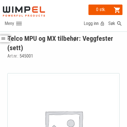
0 stk.
Logg inn
Søk
Telco MPU og MX tilbehør: Veggfester
(sett)
Art.nr.:
545001