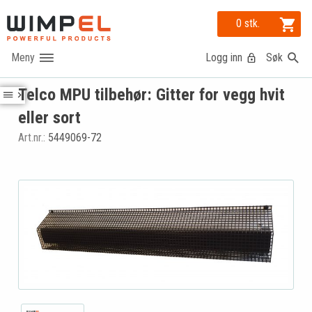
0 stk.
Logg inn
Søk
Telco MPU tilbehør: Gitter for vegg hvit
eller sort
Art.nr.:
5449069-72