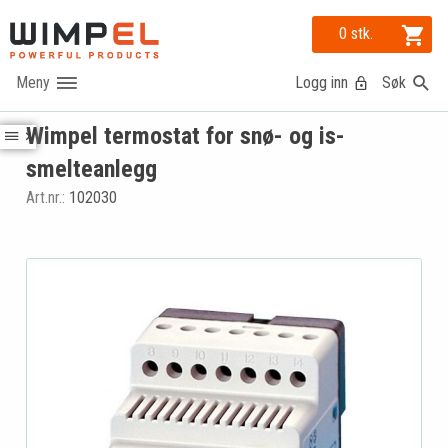
0 stk.
Logg inn
Søk
Wimpel termostat for snø- og is-
smelteanlegg
Art.nr.:
102030