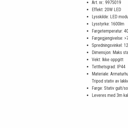
Art. nr.: 9975019
Effekt: 20W LED
Lysskilde: LED modu
Lysstyrke: 1600lm
Fargetemperatur: 4
Fargegjengivelse: >
Spredningsvinkel: 1
Dimensjon: Maks st
Vekt: Ikke oppgitt
Tetthetsgrad: IP44
Materiale: Armaturh
Tripod stativ av lakk
Farge: Stativ gult/so
Leveres med 3m kab