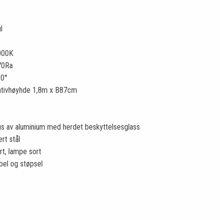
l
000K
70Ra
20°
ativhøyhde 1,8m x B87cm
us av aluminium med herdet beskyttelsesglass
ert stål
rt, lampe sort
el og støpsel