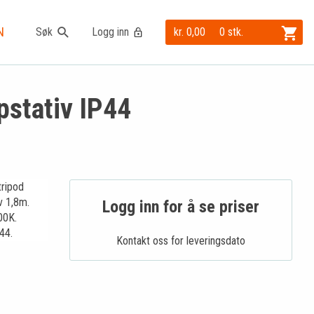
N
Søk
Logg inn
kr. 0,00
0 stk.
stativ IP44
tripod
iv 1,8m.
Logg inn for å se priser
00K.
44.
Kontakt oss for leveringsdato