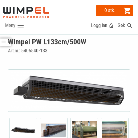
0 stk.
Logg inn
Søk
Wimpel PW L133cm/500W
Art.nr.:
5406540-133