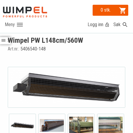
0 stk.
Logg inn
Søk
Wimpel PW L148cm/560W
Art.nr.:
5406540-148