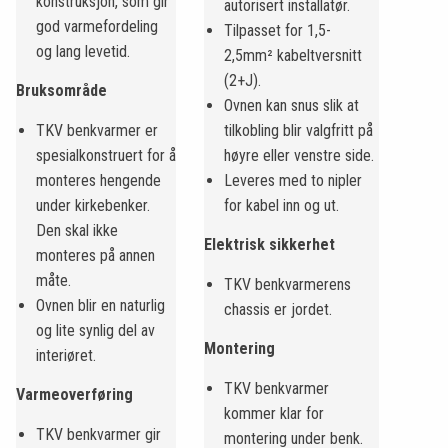
konstruksjon, som gir
autorisert installatør.
god varmefordeling
Tilpasset for 1,5-
og lang levetid.
2,5mm² kabeltversnitt
(2+J).
Bruksområde
Ovnen kan snus slik at
TKV benkvarmer er
tilkobling blir valgfritt på
spesialkonstruert for å
høyre eller venstre side.
monteres hengende
Leveres med to nipler
under kirkebenker.
for kabel inn og ut.
Den skal ikke
Elektrisk sikkerhet
monteres på annen
måte.
TKV benkvarmerens
Ovnen blir en naturlig
chassis er jordet.
og lite synlig del av
Montering
interiøret.
TKV benkvarmer
Varmeoverføring
kommer klar for
TKV benkvarmer gir
montering under benk.