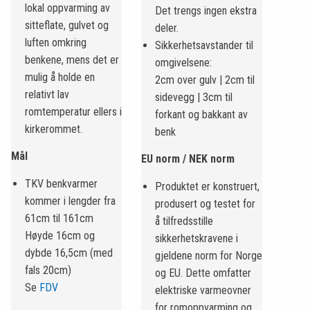
lokal oppvarming av
Det trengs ingen ekstra
sitteflate, gulvet og
deler.
luften omkring
Sikkerhetsavstander til
benkene, mens det er
omgivelsene:
mulig å holde en
2cm over gulv | 2cm til
relativt lav
sidevegg | 3cm til
romtemperatur ellers i
forkant og bakkant av
kirkerommet.
benk
Mål
EU norm / NEK norm
TKV benkvarmer
Produktet er konstruert,
kommer i lengder fra
produsert og testet for
61cm til 161cm
å tilfredsstille
Høyde 16cm og
sikkerhetskravene i
dybde 16,5cm (med
gjeldene norm for Norge
fals 20cm)
og EU. Dette omfatter
Se
FDV
elektriske varmeovner
for romoppvarming og