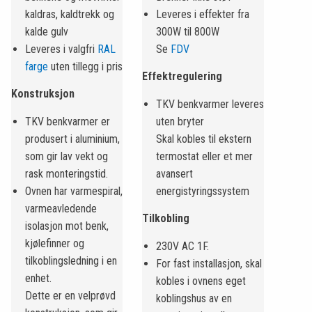
kaldras, kaldtrekk og
Leveres i effekter fra
kalde gulv
300W til 800W
Leveres i valgfri
RAL
Se
FDV
farge
uten tillegg i pris
Effektregulering
Konstruksjon
TKV benkvarmer leveres
TKV benkvarmer er
uten bryter
produsert i aluminium,
Skal kobles til ekstern
som gir lav vekt og
termostat eller et mer
rask monteringstid.
avansert
Ovnen har varmespiral,
energistyringssystem
varmeavledende
Tilkobling
isolasjon mot benk,
kjølefinner og
230V AC 1F.
tilkoblingsledning i en
For fast installasjon, skal
enhet.
kobles i ovnens eget
Dette er en velprøvd
koblingshus av en