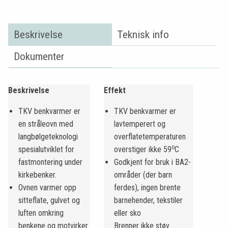
Beskrivelse
Teknisk info
Dokumenter
Beskrivelse
Effekt
TKV benkvarmer er
TKV benkvarmer er
en stråleovn med
lavtemperert og
langbølgeteknologi
overflatetemperaturen
o
spesialutviklet for
overstiger ikke 59
C
fastmontering under
Godkjent for bruk i BA2-
kirkebenker.
områder (der barn
Ovnen varmer opp
ferdes), ingen brente
sitteflate, gulvet og
barnehender, tekstiler
luften omkring
eller sko
benkene og motvirker
Brenner ikke støv