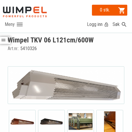
0 stk.
Logg inn
Søk
Wimpel TKV 06 L121cm/600W
Art.nr.:
5410326