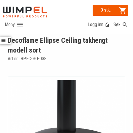
0 stk.
Logg inn
Søk
Decoflame Ellipse Ceiling takhengt
modell sort
Art.nr.:
BPEC-SO-038