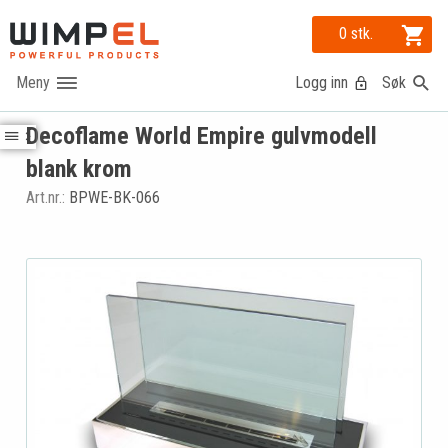
0 stk.
Logg inn
Søk
Decoflame World Empire gulvmodell
blank krom
Art.nr.:
BPWE-BK-066