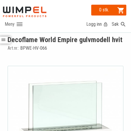
0 stk.
Logg inn
Søk
Decoflame World Empire gulvmodell hvit
Art.nr.:
BPWE-HV-066