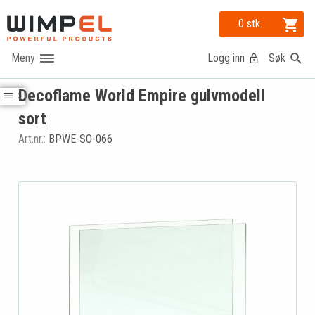
0 stk.
Logg inn
Søk
Decoflame World Empire gulvmodell
sort
Art.nr.:
BPWE-SO-066