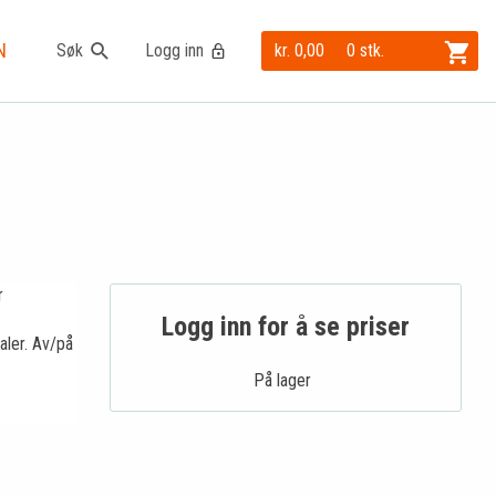
N
Søk
Logg inn
kr. 0,00
0 stk.
r
Logg inn for å se priser
ler. Av/på
På lager .