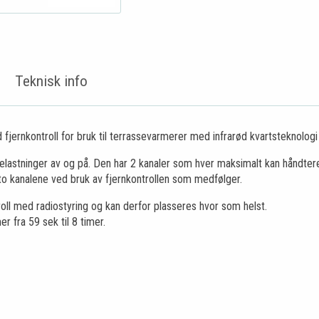
Teknisk info
 fjernkontroll for bruk til terrassevarmerer med infrarød kvartsteknolo
 belastninger av og på. Den har 2 kanaler som hver maksimalt kan håndte
to kanalene ved bruk av fjernkontrollen som medfølger.
roll med radiostyring og kan derfor plasseres hvor som helst.
r fra 59 sek til 8 timer.