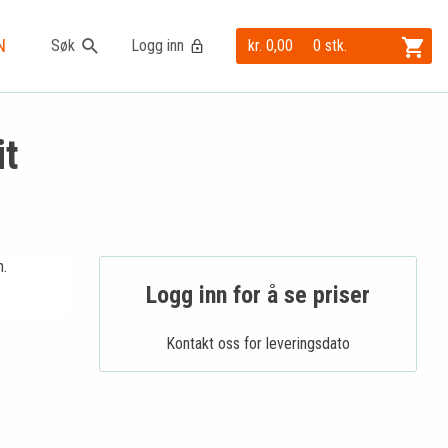
N
Søk
Logg inn
kr. 0,00
0 stk.
it
n.
Logg inn for å se priser
Kontakt oss for leveringsdato