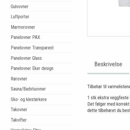
Gulvovner
Luftporter
Marmorovner
Panelovner PAX
Panelovner Transparent
Panelovner Glass
Beskrivelse
Panelovner Eker design
Rørovner
Tilbehør til varmelisten
Sauna/Badstuovner
1 stk ekstra veggfeste h
Sko- og klestørkere
Det følger med korrekt 
Takovner
dette tilbehøret du besti
Takvifter