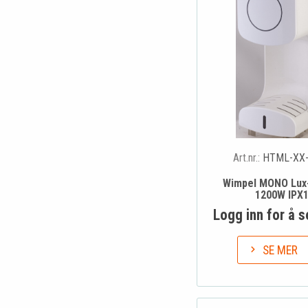
Art.nr.:
HTML-XX
Wimpel MONO Lux
1200W IPX
Logg inn for å s
SE MER