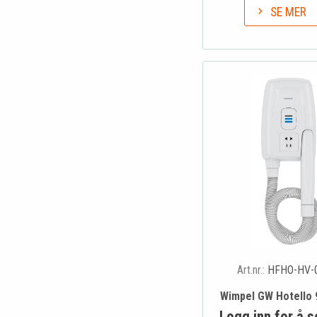
SE MER
Art.nr.:
HFHO-HV-
Wimpel GW Hotello 
Logg inn for å s