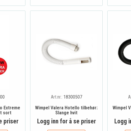
00
Art.nr.:
18300507
A
lo Extreme
Wimpel Valera Hotello tilbehør:
Wimpel Va
t sort
Slange hvit
e priser
Logg inn for å se priser
Logg i