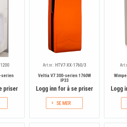
-1200
Art.nr.:
HTV7-XX-1760/3
Art.
-serien
Veltia V7 300-serien 1760W
Wimpel
1
IP33
e priser
Logg inn for å se priser
Logg i
SE MER