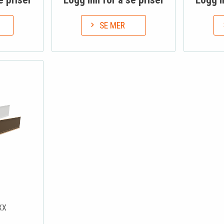
SE MER
XX