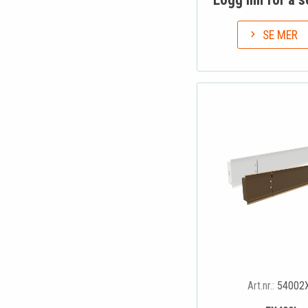
SE MER
Art.nr.:
54002