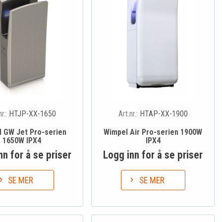
nr.:
HTJP-XX-1650
Art.nr.:
HTAP-XX-1900
 GW Jet Pro-serien
Wimpel Air Pro-serien 1900W
1650W IPX4
IPX4
nn for å se priser
Logg inn for å se priser
SE MER
SE MER