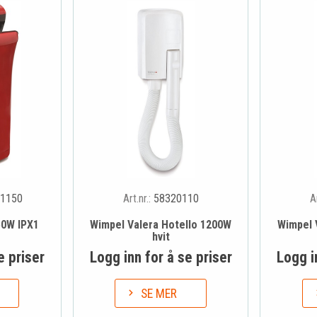
1150
Art.nr.:
58320110
A
50W IPX1
Wimpel Valera Hotello 1200W
Wimpel 
hvit
e priser
Logg inn for å se priser
Logg i
SE MER