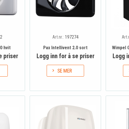
2
Art.nr.:
197274
Art.
0 hvit
Pax Intellivent 2.0 sort
Wimpel 
e priser
Logg inn for å se priser
Logg i
SE MER