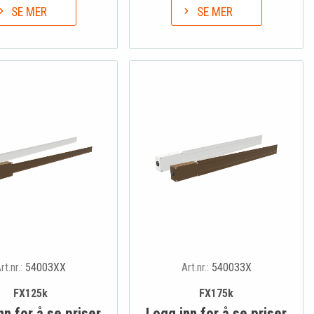
SE MER
SE MER
rt.nr.:
54003XX
Art.nr.:
540033X
FX125k
FX175k
nn for å se priser
Logg inn for å se priser