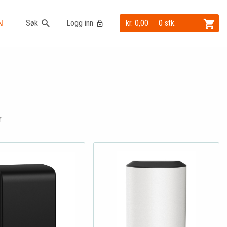
N
Søk
Logg inn
kr. 0,00
0 stk.
r