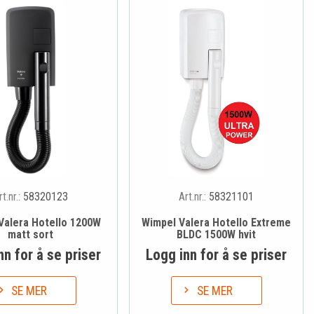
rt.nr.:
58320123
Art.nr.:
58321101
Valera Hotello 1200W
Wimpel Valera Hotello Extreme
matt sort
BLDC 1500W hvit
nn for å se priser
Logg inn for å se priser
SE MER
SE MER