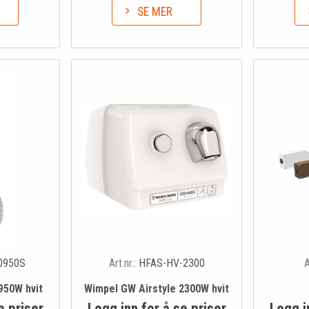
SE MER
0950S
Art.nr.:
HFAS-HV-2300
A
950W hvit
Wimpel GW Airstyle 2300W hvit
e priser
Logg inn for å se priser
Logg i