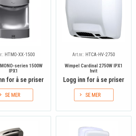
r.:
HTMO-XX-1500
Art.nr.:
HTCA-HV-2750
 MONO-serien 1500W
Wimpel Cardinal 2750W IPX1
IPX1
hvit
nn for å se priser
Logg inn for å se priser
SE MER
SE MER