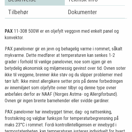
Tilbehør
Dokumenter
PAX
11-308 500W er en oljefylt veggovn med enkelt panel og
konvektor.
PAX panelovner gir en jevn og behagelig varme i rommet, såkalt
mykvarme. Dette medfører at temperaturen kan senkes 1-2
grader i forhold til vanlige panelovner, noe som igjen gir en
betydelig økonomisk og miljømessig gevinst over tid. Ovnen soter
ikke til veggene, brenner ikke støv og du slipper problemer med
tørr luft. Ikke minst allergikere setter pris på denne forbedringen
av innemiljøet som oljefylte ovner tilbyr og denne type ovner
anbefales derfor av NAAF (Norges Astma- og Allergiforbund).
Ovnen gir ingen brente barnehender eller svidde gardiner.
PAX panelovner har innebygget timer, dag- og nattsenking,
frostsikring og valgbar funksjon for temperaturbegrensning på
maks 23°C i rommet. Fordi kontrollintelligensen er innebygd i
termostatenheten, kan temperaturen justeres individuelt for hvert