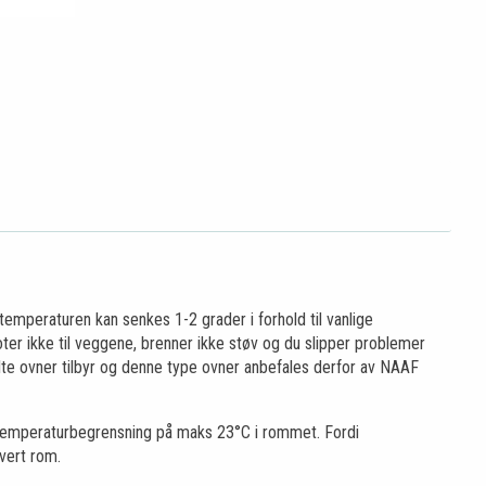
mperaturen kan senkes 1-2 grader i forhold til vanlige
ter ikke til veggene, brenner ikke støv og du slipper problemer
fylte ovner tilbyr og denne type ovner anbefales derfor av NAAF
r temperaturbegrensning på maks 23°C i rommet. Fordi
hvert rom.