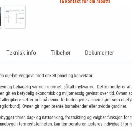
Ta kontakt for din rabatt!
Teknisk info
Tilbehør
Dokumenter
 oljefylt veggovn med enkelt panel og konvektor.
evn og behagelig varme i rommet, såkalt mykvarme. Dette medfører at te
en gir en betydelig økonomisk og miljømessig gevinst over tid. Ovnen so
st allergikere setter pris på denne forbedringen av innemiljøet som olje
giforbund). Ovnen gir ingen brente barnehender eller svidde gardiner.
bygget timer, dag- og nattsenking, frostsikring og valgbar funksjon fo
r innebygd i termostatenheten, kan temperaturen justeres individuelt for 