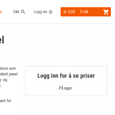
N
Søk
Logg inn
kr. 0,00
0 stk.
l
elovn som
nkelt panel
Logg inn for å se priser
g- og
.
På lager .
jent for