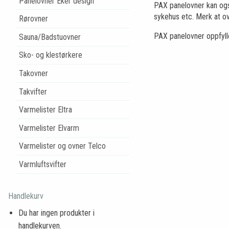
Panelovner Eker design
PAX panelovner kan også 
sykehus etc. Merk at ov
Rørovner
PAX panelovner oppfylle
Sauna/Badstuovner
Sko- og klestørkere
Takovner
Takvifter
Varmelister Eltra
Varmelister Elvarm
Varmelister og ovner Telco
Varmluftsvifter
Handlekurv
Du har ingen produkter i
handlekurven.