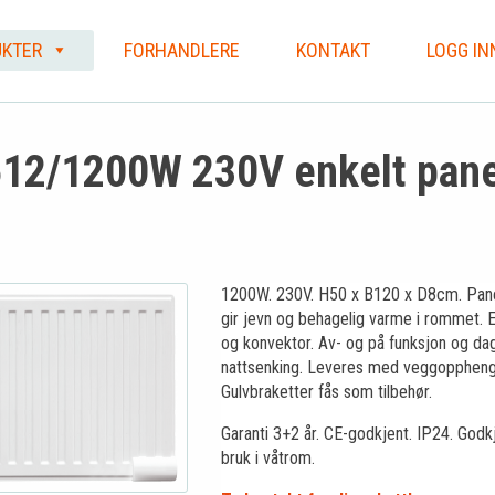
KTER
FORHANDLERE
KONTAKT
LOGG IN
12/1200W 230V enkelt pane
1200W. 230V. H50 x B120 x D8cm. Pan
gir jevn og behagelig varme i rommet. E
og konvektor. Av- og på funksjon og da
nattsenking. Leveres med veggoppheng
Gulvbraketter fås som tilbehør.
Garanti 3+2 år. CE-godkjent. IP24. Godk
bruk i våtrom.