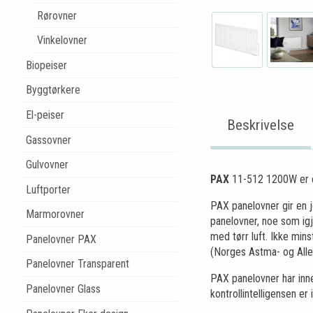
Rørovner
Vinkelovner
Biopeiser
Byggtørkere
El-peiser
Beskrivelse
Gassovner
Gulvovner
PAX
11-512 1200W er en
Luftporter
PAX panelovner gir en j
Marmorovner
panelovner, noe som igj
med tørr luft. Ikke min
Panelovner PAX
(Norges Astma- og Aller
Panelovner Transparent
PAX panelovner har inne
Panelovner Glass
kontrollintelligensen e