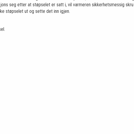
ns seg etter at støpselet er satt i, vil varmeren sikkerhetsmessig skru s
ke støpselet ut og sette det inn igjen.
el.