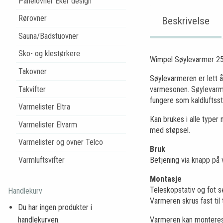
Panelovner Eker design
Rørovner
Beskrivelse
Sauna/Badstuovner
Sko- og klestørkere
Wimpel Søylevarmer 2500
Takovner
Søylevarmeren er lett å 
Takvifter
varmesonen. Søylevarmer
fungere som kaldluftsstop
Varmelister Eltra
Kan brukes i alle typer
Varmelister Elvarm
med støpsel.
Varmelister og ovner Telco
Bruk
Varmluftsvifter
Betjening via knapp på v
Montasje
Teleskopstativ og fot s
Handlekurv
Varmeren skrus fast til
Du har ingen produkter i
handlekurven.
Varmeren kan monteres bå