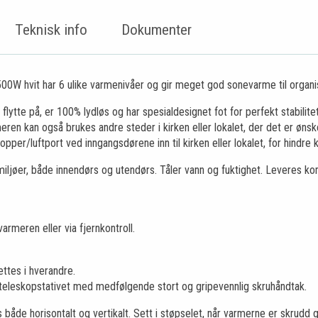
Teknisk info
Dokumenter
W hvit har 6 ulike varmenivåer og gir meget god sonevarme til organisten
flytte på, er 100% lydløs og har spesialdesignet fot for perfekt stabilite
en kan også brukes andre steder i kirken eller lokalet, der det er ønsk
per/luftport ved inngangsdørene inn til kirken eller lokalet, for hindre kal
 miljøer, både innendørs og utendørs. Tåler vann og fuktighet. Leveres k
armeren eller via fjernkontroll.
ettes i hverandre.
 teleskopstativet med medfølgende stort og gripevennlig skruhåndtak.
de horisontalt og vertikalt. Sett i støpselet, når varmerne er skrudd god