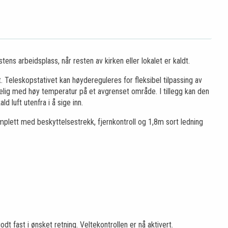
s arbeidsplass, når resten av kirken eller lokalet er kaldt.
t. Teleskopstativet kan høydereguleres for fleksibel tilpassing av
elig med høy temperatur på et avgrenset område. I tillegg kan den
d luft utenfra i å sige inn.
omplett med beskyttelsestrekk, fjernkontroll og 1,8m sort ledning
t fast i ønsket retning. Veltekontrollen er nå aktivert.