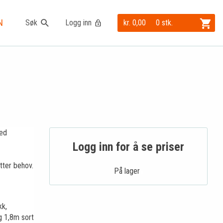
N
Søk
Logg inn
kr. 0,00
0 stk.
med
Logg inn for å se priser
tter behov.
På lager .
kk,
g 1,8m sort