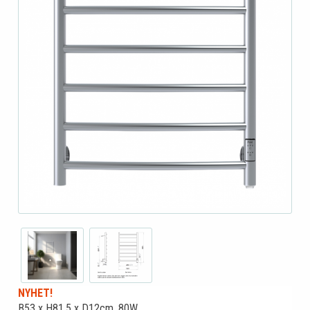
NYHET!
B53 x H81,5 x D12cm. 80W.