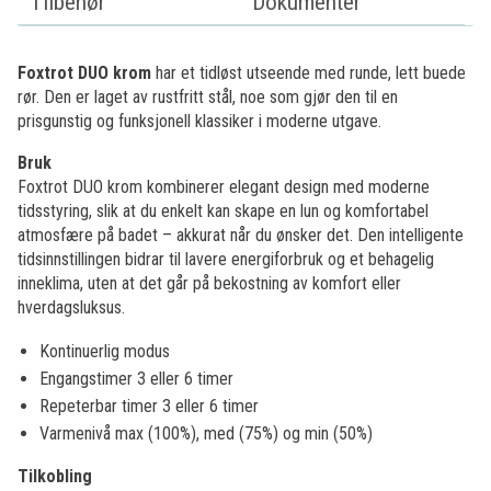
Tilbehør
Dokumenter
Foxtrot DUO krom
har et tidløst utseende med runde, lett buede
rør. Den er laget av rustfritt stål, noe som gjør den til en
prisgunstig og funksjonell klassiker i moderne utgave.
Bruk
Foxtrot DUO krom kombinerer elegant design med moderne
tidsstyring, slik at du enkelt kan skape en lun og komfortabel
atmosfære på badet – akkurat når du ønsker det. Den intelligente
tidsinnstillingen bidrar til lavere energiforbruk og et behagelig
inneklima, uten at det går på bekostning av komfort eller
hverdagsluksus.
Kontinuerlig modus
Engangstimer 3 eller 6 timer
Repeterbar timer 3 eller 6 timer
Varmenivå max (100%), med (75%) og min (50%)
Tilkobling