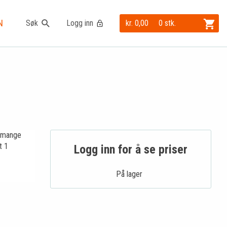
N
Søk
Logg inn
kr. 0,00
0 stk.
r mange
t 1
Logg inn for å se priser
På lager .