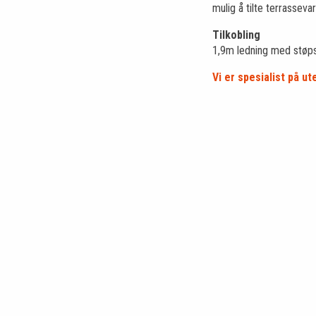
mulig å tilte terrasseva
Tilkobling
1,9m ledning med støps
Vi er spesialist på u