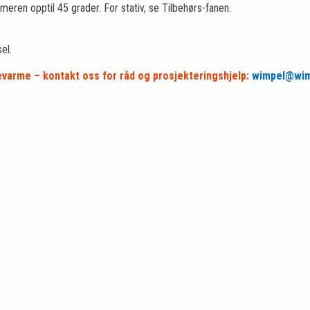
rmeren opptil 45 grader. For stativ, se Tilbehørs-fanen.
el.
tevarme – kontakt oss for råd og prosjekteringshjelp:
wimpel@wim