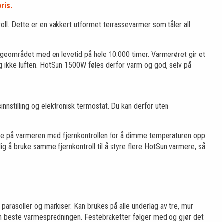
ris.
oll. Dette er en vakkert utformet terrassevarmer som tåler all
eområdet med en levetid på hele 10.000 timer. Varmerøret gir et
g ikke luften. HotSun 1500W føles derfor varm og god, selv på
dsinnstilling og elektronisk termostat. Du kan derfor uten
peke på varmeren med fjernkontrollen for å dimme temperaturen opp
ig å bruke samme fjernkontroll til å styre flere HotSun varmere, så
) parasoller og markiser. Kan brukes på alle underlag av tre, mur
den beste varmespredningen. Festebraketter følger med og gjør det