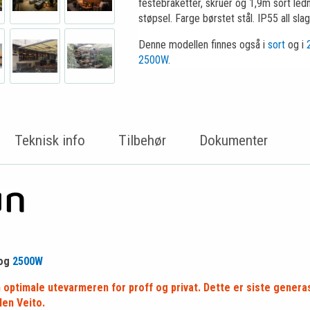
festebraketter, skruer og 1,9m sort le
støpsel. Farge børstet stål. IP55 all sla
Denne modellen finnes også i
sort
og i
2500W
.
Teknisk info
Tilbehør
Dokumenter
og
2500W
 optimale utevarmeren for proff og privat. Dette er siste gener
en Veito.