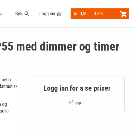
N
Søk
Logg inn
kr. 0,00
0 stk.
P55 med dimmer og timer
nytt i
antastisk,
Logg inn for å se priser
På lager .
n og
gelig,