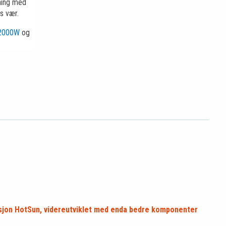
dning med
gs vær.
2000W
og
asjon HotSun, videreutviklet med enda bedre komponenter