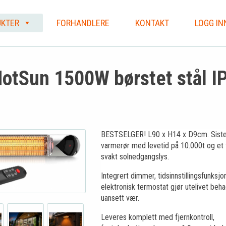
KTER
FORHANDLERE
KONTAKT
LOGG IN
otSun 1500W børstet stål I
BESTSELGER! L90 x H14 x D9cm. Siste 
varmerør med levetid på 10.000t og et f
svakt solnedgangslys.
Integrert dimmer, tidsinnstillingsfunksjo
elektronisk termostat gjør utelivet beha
uansett vær.
Leveres komplett med fjernkontroll,