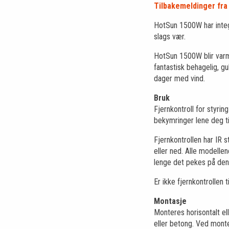
Tilbakemeldinger fra 
HotSun 1500W har integr
slags vær.
HotSun 1500W blir varm
fantastisk behagelig, g
dager med vind.
Bruk
Fjernkontroll for styrin
bekymringer lene deg ti
Fjernkontrollen har IR
eller ned. Alle modelle
lenge det pekes på den 
Er ikke fjernkontrollen
Montasje
Monteres horisontalt ell
eller betong. Ved mont