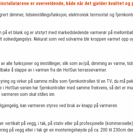
installatørene er overveldende, både når det gjelder kvalitet og p
ert dimmer, tidsinnstillingsfunksjon, elektronisk termostat og fjernkontr
 på et blunk og er utstyrt med markedsledende varmerør på mellombølg
ult solnedgangslys. Akkurat som ved solvarme blir kroppen varmet opp o
g av alle funksjoner og innstillinger, slik som av/på, dimming av varme, ti
lbake å slappe av i varmen fra din HotSun terrassevarmer.
 styring og virker på samme måte som fjernkontrollen til en TV; du må 
ne i HotSun-serien har fjernkontroller med samme frekvens, så det er mul
varmeren som skal stilles inn.
 tilgjengelig, kan varmeren styres ved bruk av knapp på varmeren.
er vertikalt på vegg, i tak, på stativ eller på profesjonelle (kommersielle
ering på vegg eller i tak gir en monteringshøyde på ca. 200 til 230cm 