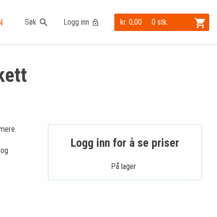
N
Søk
Logg inn
kr. 0,00
0 stk.
kett
mere.
Logg inn for å se priser
 og
På lager .