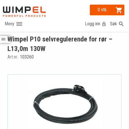
0 stk.
Logg inn
Søk
Wimpel P10 selvregulerende for rør –
L13,0m 130W
Art.nr.:
103260