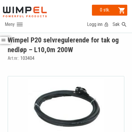
0 stk.
Logg inn
Søk
Wimpel P20 selvregulerende for tak og
nedløp – L10,0m 200W
Art.nr.:
103404