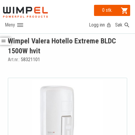
0 stk.
Logg inn
Søk
Wimpel Valera Hotello Extreme BLDC
1500W hvit
Art.nr.:
58321101